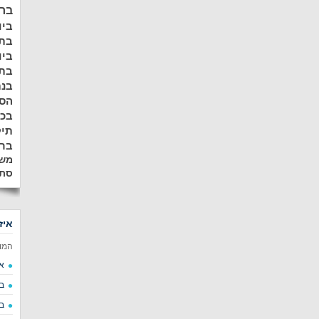
ברמ
ביו
בתל
ביו
בתל
בנת
הסר
בכ
תיק
ברע
משא
סתי
איז
המו
א
ב
ב