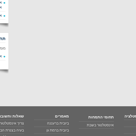
א
א
א
תחו
מומ
א
טלציה
מאמרים
שאלות ותשובו
תחומי התמחות
ביובית ברעננה
צריך אינסטלטור 
אינסטלטור בשבת
ביובית ברמת גן
בעיה בצנרת הבי