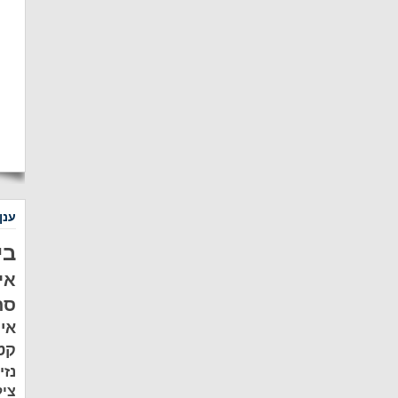
ענן
בי
אי
סת
אי
קט
נזי
ציל